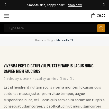
Smooth skin, happy heart.
shop now
₵
0.00
Home
Blog
Marseille03
Viverra eget dictum vulputate mauris lacus nunc
sapien nibh faucibus
February 3, 2020
/
Posted by
admin
/
95
/
0
Est id hendrerit nullam sociis viverra montes. Id cursus quis
eu donec massa justo. Ipsum vitae tempor, augue
suspendisse nunc, vel. Lacus quis sem enim accumsan turpis a
consequat ullamcorper. Sit sollicitudin ut mus ullamcorper