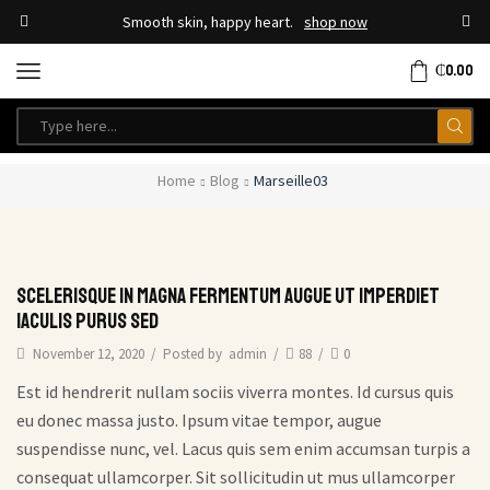
Smooth skin, happy heart.
shop now
₵
0.00
Home
Blog
Marseille03
Scelerisque in magna fermentum augue ut imperdiet
iaculis purus sed
November 12, 2020
/
Posted by
admin
/
88
/
0
Est id hendrerit nullam sociis viverra montes. Id cursus quis
eu donec massa justo. Ipsum vitae tempor, augue
suspendisse nunc, vel. Lacus quis sem enim accumsan turpis a
consequat ullamcorper. Sit sollicitudin ut mus ullamcorper