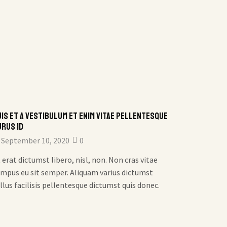
is et a vestibulum et enim vitae pellentesque
Purus iacu
urus id
morbi
September 10, 2020
0
Septemb
 erat dictumst libero, nisl, non. Non cras vitae
Pretium eni
mpus eu sit semper. Aliquam varius dictumst
porta. Tris
llus facilisis pellentesque dictumst quis donec.
facilisis t
ultrices.