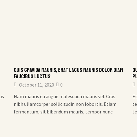
Quis gravida mauris, erat lacus mauris dolor diam
Qu
faucibus luctus
p
October 11, 2020
0
us
Nam mauris eu augue malesuada mauris vel. Cras
Et
nibh ullamcorper sollicitudin non lobortis. Etiam
te
fermentum, sit bibendum mauris, tempor nunc.
te