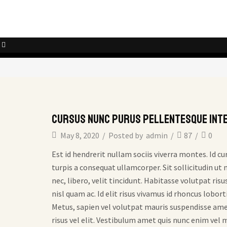
Cursus nunc purus pellentesque int
May 8, 2020
/
Posted by
admin
/
87
/
0
Est id hendrerit nullam sociis viverra montes. Id 
turpis a consequat ullamcorper. Sit sollicitudin u
nec, libero, velit tincidunt. Habitasse volutpat risu
nisl quam ac. Id elit risus vivamus id rhoncus lob
Metus, sapien vel volutpat mauris suspendisse ame
risus vel elit. Vestibulum amet quis nunc enim vel ma