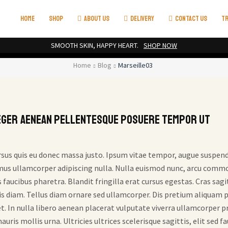
HOME
SHOP
ABOUT US
DELIVERY
CONTACT US
TR
SMOOTH SKIN, HAPPY HEART.
SHOP NOW
Home
Blog
Marseille03
eger aenean pellentesque posuere tempor ut
cursus quis eu donec massa justo. Ipsum vitae tempor, augue suspen
t mus ullamcorper adipiscing nulla. Nulla euismod nunc, arcu commo
s faucibus pharetra. Blandit fringilla erat cursus egestas. Cras sagit
ortis diam. Tellus diam ornare sed ullamcorper. Dis pretium aliqu
t. In nulla libero aenean placerat vulputate viverra ullamcorper 
uris mollis urna. Ultricies ultrices scelerisque sagittis, elit sed f