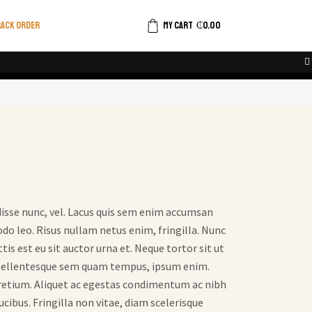
ACK ORDER
MY CART
₵
0.00
disse nunc, vel. Lacus quis sem enim accumsan
do leo. Risus nullam netus enim, fringilla. Nunc
tis est eu sit auctor urna et. Neque tortor sit ut
am pellentesque sem quam tempus, ipsum enim.
pretium. Aliquet ac egestas condimentum ac nibh
aucibus. Fringilla non vitae, diam scelerisque